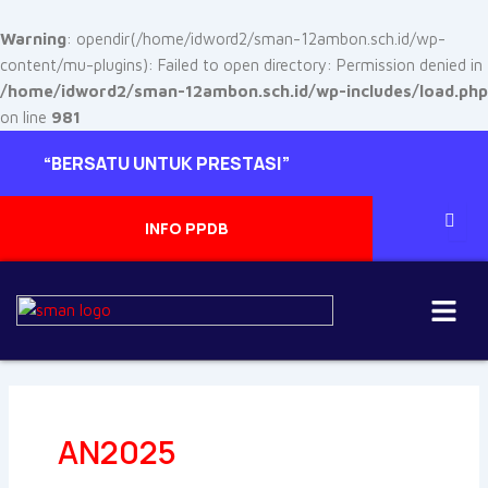
Skip
to
Warning
: opendir(/home/idword2/sman-12ambon.sch.id/wp-
content
content/mu-plugins): Failed to open directory: Permission denied in
/home/idword2/sman-12ambon.sch.id/wp-includes/load.php
on line
981
“BERSATU UNTUK PRESTASI”
INFO PPDB
Menu
AN2025