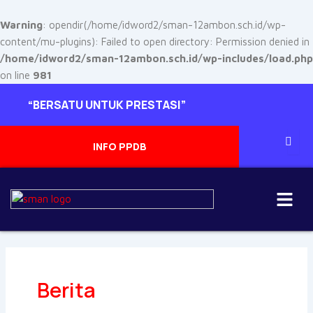
Skip
to
Warning
: opendir(/home/idword2/sman-12ambon.sch.id/wp-
content
content/mu-plugins): Failed to open directory: Permission denied in
/home/idword2/sman-12ambon.sch.id/wp-includes/load.php
on line
981
Post
“BERSATU UNTUK PRESTASI”
pagination
INFO PPDB
Menu
Berita